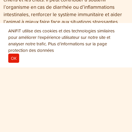
l’organisme en cas de diarrhée ou d’inflammations
intestinales, renforcer le système immunitaire et aider
l’animal à mieux faire face aux situations stressantes,
comme Nouvel An ou le 1er août.
ANiFiT utilise des cookies et des technologies similaires
pour améliorer l’expérience utilisateur sur notre site et
Le produit peut être utilisé aussi bien sous forme de
analyser notre trafic. Plus d’informations sur la page
cure qu’à titre préventif. La Levure de bière Plus ne
protection des données
devrait manquer dans aucun foyer accueillant des chiens
OK
ou des chats.
Peut-on traiter la peur des feux
d’artifice chez les chiens ?
Oui. Il existe différentes méthodes et approches
thérapeutiques permettant d’aider un chien à surmonter
ses peurs.