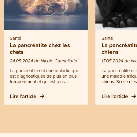
Santé
Santé
La pancréatite chez les
La pancréatit
chats
chiens
24.05.2024 de Nicole Cannellotto
17.05.2024 de Nic
La pancréatite est une maladie qui
La pancréatite e
est diagnostiquée de plus en plus
une maladie fréqu
fréquemment et qui est plus
chiens. Si elle n'
fréquente chez les chats que chez
traitée à temps, l
les chiens. La maladie peut être
pancréas peut met
Lire l'article
Lire l'article
aiguë ou chronique, mais elle est
vie du chien. En c
toujours considérée comme sous-
chien doit toujou
diagnostiquée car les signes
un vétérinaire.
cliniques sont très peu spécifiques,
surtout chez les chats.