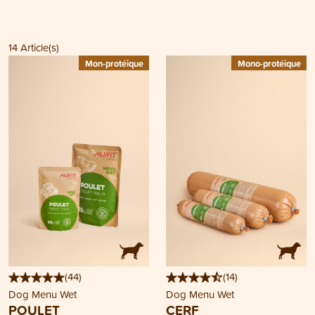
14
Article(s)
Mon-protéique
Mono-protéique
(
44
)
(
14
)
Dog Menu Wet
Dog Menu Wet
POULET
CERF