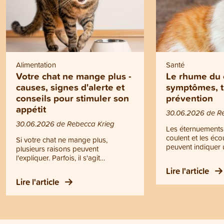
Alimentation
Santé
Votre chat ne mange plus -
Le rhume du 
causes, signes d'alerte et
symptômes, t
conseils pour stimuler son
prévention
appétit
30.06.2026 de R
30.06.2026 de Rebecca Krieg
Les éternuements,
coulent et les éc
Si votre chat ne mange plus,
peuvent indiquer 
plusieurs raisons peuvent
Il ne s’agit toutef
l'expliquer. Parfois, il s'agit
rhume, mais d’un
simplement d'un comportement
Lire l'article
contagieuse des v
passager. Dans d'autres cas, une
Lire l'article
supérieures. Le r
perte d'appétit peut être le signe
devenir dangereux
d'un problème de santé. Mais
chatons, les chats
quand quelques gestes simples
animaux affaiblis.
suffisent-ils à stimuler son appétit, et
d’écoulements pur
quand faut-il consulter un vétérinaire