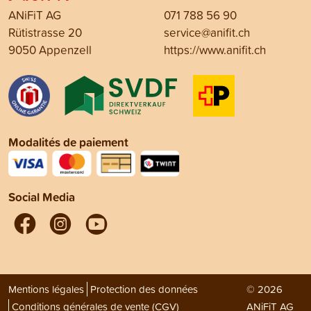
ANiFiT AG
071 788 56 90
Rütistrasse 20
service@anifit.ch
9050 Appenzell
https://www.anifit.ch
Modalités de paiement
Social Media
Mentions légales
Protection des données
© 2026
Conditions générales de vente (CGV)
ANiFiT AG