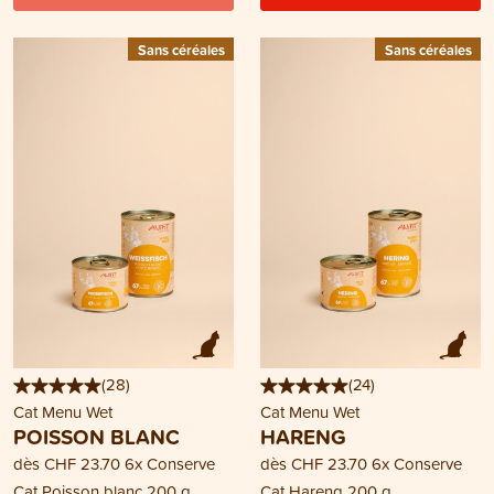
Sans céréales
Sans céréales
(
28
)
(
24
)
Cat Menu Wet
Cat Menu Wet
POISSON BLANC
HARENG
dès
CHF 23.70
6x Conserve
dès
CHF 23.70
6x Conserve
Cat Poisson blanc 200 g
Cat Hareng 200 g