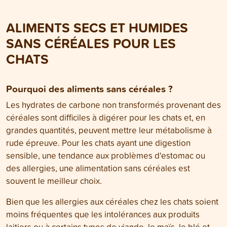
difficultés respira
? Vous trouverez les réponses à ces
d’appétit ou de gr
questions dans cet article.
chat devrait être
ALIMENTS SECS ET HUMIDES
vétérinaire.
SANS CÉRÉALES POUR LES
CHATS
Pourquoi des aliments sans céréales ?
Les hydrates de carbone non transformés provenant des
céréales sont difficiles à digérer pour les chats et, en
grandes quantités, peuvent mettre leur métabolisme à
rude épreuve. Pour les chats ayant une digestion
sensible, une tendance aux problèmes d'estomac ou
des allergies, une alimentation sans céréales est
souvent le meilleur choix.
Bien que les allergies aux céréales chez les chats soient
moins fréquentes que les intolérances aux produits
laitiers ou à certains types de viande, le maïs, le blé et