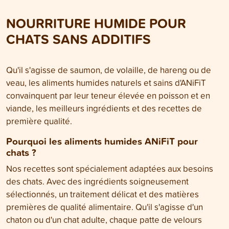
comment lire correctement les
découvrirez quels 
déclarations des aliments et vous
d’une alimentatio
NOURRITURE HUMIDE POUR
montrons les différences entre notre
nature du chat et
déclaration et celle de nombreux
CHATS SANS ADDITIFS
nutrition respecte
produits concurrents.
besoins naturels.
Qu'il s'agisse de saumon, de volaille, de hareng ou de
veau, les aliments humides naturels et sains d'ANiFiT
convainquent par leur teneur élevée en poisson et en
viande, les meilleurs ingrédients et des recettes de
première qualité.
Pourquoi les aliments humides ANiFiT pour
chats ?
Nos recettes sont spécialement adaptées aux besoins
des chats. Avec des ingrédients soigneusement
sélectionnés, un traitement délicat et des matières
premières de qualité alimentaire. Qu'il s'agisse d'un
chaton ou d'un chat adulte, chaque patte de velours