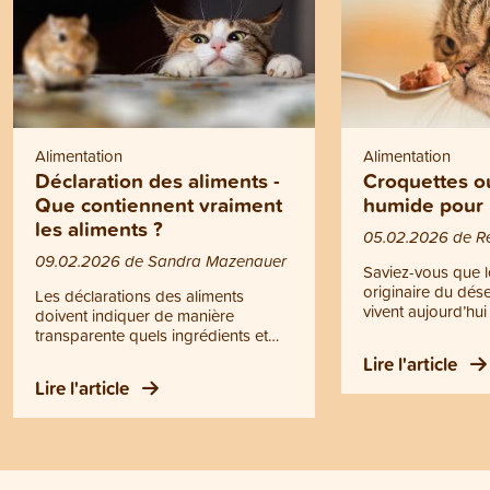
Alimentation
Alimentation
Déclaration des aliments -
Croquettes o
Que contiennent vraiment
humide pour 
les aliments ?
05.02.2026 de R
09.02.2026 de Sandra Mazenauer
Saviez-vous que l
originaire du dése
Les déclarations des aliments
vivent aujourd’hu
doivent indiquer de manière
génétiquement en
transparente quels ingrédients et
de leur ancêtre, l
composants se trouvent dans la
Lire l'article
africain (Felis silv
nourriture pour chiens et chats.
Lire l'article
information est es
Dans la pratique, cependant, cela
mieux comprendre
reste souvent peu clair et de
nutritionnels de v
nombreux propriétaires ne savent
choisir si la nourr
pas à quoi ils doivent prêter
nourriture humide 
attention. Nous vous expliquons
adaptée. Dans cet 