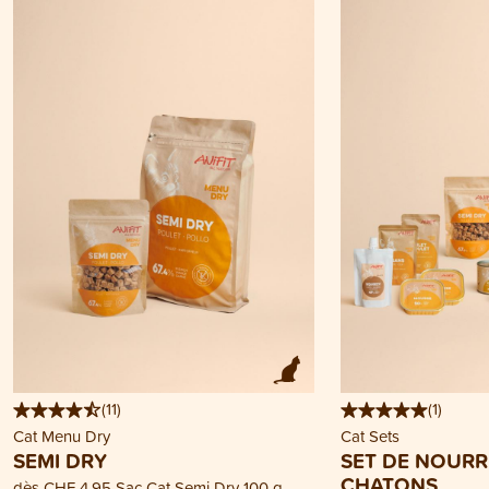
(
11
)
(
1
)
Cat Menu Dry
Cat Sets
SEMI DRY
SET DE NOURR
CHATONS
dès
CHF 4.95
Sac Cat Semi Dry 100 g