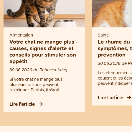
Alimentation
Santé
Votre chat ne mange plus -
Le rhume du 
causes, signes d'alerte et
symptômes, t
conseils pour stimuler son
prévention
appétit
30.06.2026 de R
30.06.2026 de Rebecca Krieg
Les éternuements,
coulent et les éc
Si votre chat ne mange plus,
peuvent indiquer 
plusieurs raisons peuvent
Il ne s’agit toutef
l'expliquer. Parfois, il s'agit
rhume, mais d’un
simplement d'un comportement
Lire l'article
contagieuse des v
passager. Dans d'autres cas, une
Lire l'article
supérieures. Le r
perte d'appétit peut être le signe
devenir dangereux
d'un problème de santé. Mais
chatons, les chats
quand quelques gestes simples
animaux affaiblis.
suffisent-ils à stimuler son appétit, et
d’écoulements pur
quand faut-il consulter un vétérinaire
difficultés respira