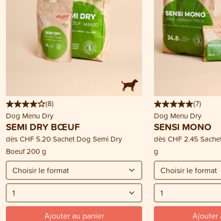
(
8
)
(
7
)
Dog Menu Dry
Dog Menu Dry
SEMI DRY BŒUF
SENSI MONO
dès
CHF 5.20
Sachet Dog Semi Dry
dès
CHF 2.45
Sache
Boeuf 200 g
g
Ajouter au panier
Ajouter 