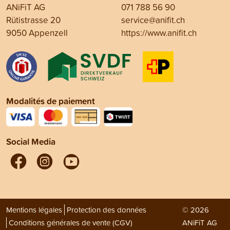
ANiFiT AG
071 788 56 90
Rütistrasse 20
service@anifit.ch
9050 Appenzell
https://www.anifit.ch
Modalités de paiement
Social Media
Mentions légales
Protection des données
© 2026
Conditions générales de vente (CGV)
ANiFiT AG