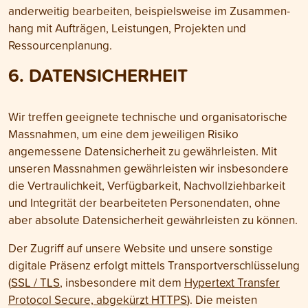
ander­weitig bearbeiten, beispiels­weise im Zusammen­
hang mit Aufträgen, Leistungen, Projekten und
Ressourcen­planung.
6. DATEN­SICHERHEIT
Wir treffen geeignete technische und organisatorische
Mass­nahmen, um eine dem jeweiligen Risiko
angemessene Daten­sicherheit zu gewähr­leisten. Mit
unseren Mass­nahmen gewähr­leisten wir insbesondere
die Ver­traulichkeit, Ver­fügbarkeit, Nach­vollzieh­barkeit
und Integrität der bearbeiteten Personen­daten, ohne
aber absolute Daten­sicherheit gewährleisten zu können.
Der Zugriff auf unsere Website und unsere sonstige
digitale Präsenz erfolgt mittels Transport­verschlüsselung
(
SSL / TLS
, insbesondere mit dem
Hypertext Transfer
Protocol Secure, abgekürzt HTTPS
). Die meisten