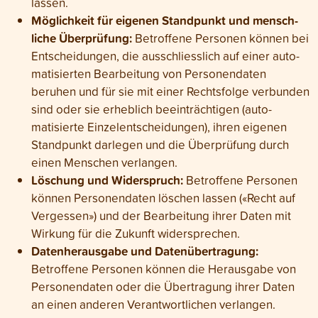
lassen.
Möglichkeit für eigenen Stand­punkt und mensch­
liche Überprüfung:
Betroffene Personen können bei
Entscheidungen, die ausschliess­lich auf einer auto­
matisierten Bearbeitung von Personen­daten
beruhen und für sie mit einer Rechts­folge verbunden
sind oder sie erheblich beein­trächtigen (auto­
matisierte Einzel­entscheidungen), ihren eigenen
Stand­punkt darlegen und die Über­prüfung durch
einen Menschen verlangen.
Löschung und Widerspruch:
Betroffene Personen
können Personen­daten löschen lassen («Recht auf
Ver­gessen») und der Bear­beitung ihrer Daten mit
Wirkung für die Zukunft wider­sprechen.
Datenherausgabe und Datenübertragung:
Betroffene Personen können die Heraus­gabe von
Personen­daten oder die Übe­rtragung ihrer Daten
an einen anderen Verant­wortlichen verlangen.