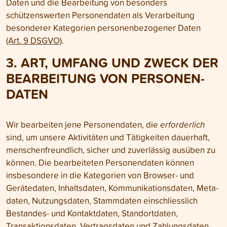
Daten und die Bearbeitung von besonders
schützenswerten Personen­daten als Verarbeitung
besonderer Kategorien personen­bezogener Daten
(Art. 9 DSGVO)
.
3. ART, UMFANG UND ZWECK DER
BEARBEITUNG VON PERSONEN­
DATEN
Wir bearbeiten jene Personen­daten, die
erforderlich
sind, um unsere Aktivitäten und Tätig­keiten dauerhaft,
menschen­freundlich, sicher und zuverlässig ausüben zu
können. Die bearbeiteten Personen­daten können
insbesondere in die Kategorien von Browser- und
Gerätedaten, Inhalts­daten, Kommuni­kations­daten, Meta­
daten, Nutzungs­daten, Stamm­daten einschliesslich
Bestandes- und Kontakt­daten, Standort­daten,
Transaktions­daten, Vertrags­daten und Zahlungs­daten