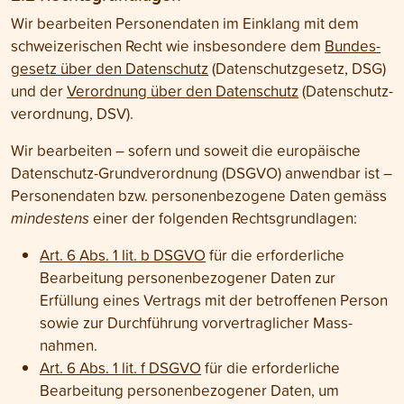
Wir bearbeiten Personen­daten im Einklang mit dem
schweizerischen Recht wie insbesondere dem
Bundes­
gesetz über den Daten­schutz
(Daten­schutz­gesetz, DSG)
und der
Verordnung über den Daten­schutz
(Daten­schutz­
verordnung, DSV).
Wir bearbeiten – sofern und soweit die europäische
Daten­schutz-Grund­verordnung (DSGVO) anwendbar ist –
Personen­daten bzw. personenbezogene Daten gemäss
mindestens
einer der folgenden Rechts­grundlagen:
Art. 6 Abs. 1 lit. b DSGVO
für die erforderliche
Bearbeitung personen­bezogener Daten zur
Erfüllung eines Vertrags mit der betroffenen Person
sowie zur Durch­führung vor­vertraglicher Mass­
nahmen.
Art. 6 Abs. 1 lit. f DSGVO
für die erforderliche
Bearbeitung personen­bezogener Daten, um