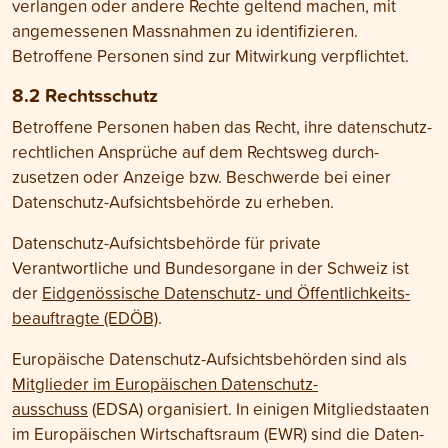
ver­langen oder andere Rechte geltend machen, mit
angemessenen Mass­nahmen zu identi­fizieren.
Betroffene Personen sind zur Mit­wirkung verpflichtet.
8.2 Rechtsschutz
Betroffene Personen haben das Recht, ihre daten­schutz­
rechtlichen Ansprüche auf dem Recht­sweg durch­
zusetzen oder Anzeige bzw. Beschwerde bei einer
Daten­schutz-Auf­sichts­behörde zu erheben.
Daten­schutz-Aufsichts­behörde für private
Verantwortliche und Bundes­organe in der Schweiz ist
der
Eid­genössische Daten­schutz- und Öffentlich­keits­
beauftragte (EDÖB)
.
Europäische Daten­schutz-Aufsichts­behörden sind als
Mit­glieder im Euro­päischen Daten­schutz­
ausschuss
(EDSA) organisiert. In einigen Mitglied­staaten
im Euro­päischen Wirtschafts­raum (EWR) sind die Daten­