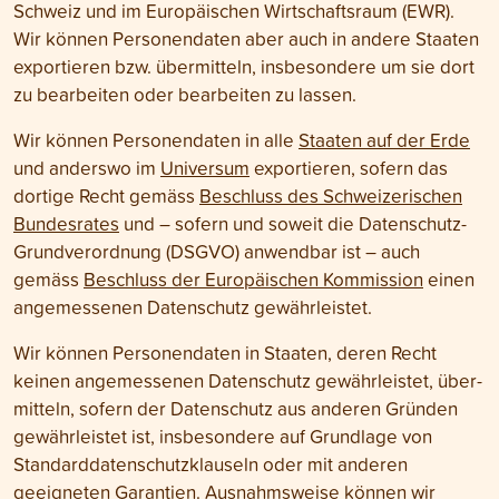
Schweiz und im Euro­päischen Wirtschafts­raum (EWR).
Wir können Personen­daten aber auch in andere Staaten
exportieren bzw. übermitteln, insbesondere um sie dort
zu bear­beiten oder bear­beiten zu lassen.
Wir können Personen­daten in alle
Staaten auf der Erde
und anderswo im
Universum
exportieren, sofern das
dortige Recht gemäss
Beschluss des Schwei­zerischen
Bundesrates
und – sofern und soweit die Daten­schutz-
Grund­verordnung (DSGVO) anwendbar ist – auch
gemäss
Beschluss der Euro­päischen Kommission
einen
angemessenen Daten­schutz gewährleistet.
Wir können Personen­daten in Staaten, deren Recht
keinen angemessenen Daten­schutz gewähr­leistet, über­
mitteln, sofern der Daten­schutz aus anderen Gründen
gewährleistet ist, insbesondere auf Grund­lage von
Standard­daten­schutzklauseln oder mit anderen
geeigneten Garantien. Ausnahms­weise können wir