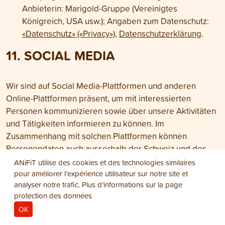
Anbieterin: Marigold-Gruppe (Vereinigtes
Königreich, USA usw.); Angaben zum Datenschutz:
«Datenschutz» («Privacy»)
,
Datenschutzerklärung
.
11. SOCIAL MEDIA
Wir sind auf Social Media-Plattformen und anderen
Online-Plattformen präsent, um mit interessierten
Personen kommunizieren sowie über unsere Aktivitäten
und Tätigkeiten informieren zu können. Im
Zusammenhang mit solchen Plattformen können
Personendaten auch ausserhalb der Schweiz und des
Europäischen Wirtschaftsraumes (EWR) bearbeitet
ANiFiT utilise des cookies et des technologies similaires
werden.
pour améliorer l’expérience utilisateur sur notre site et
analyser notre trafic. Plus d’informations sur la page
Es gelten jeweils auch die Allgemeinen
protection des données
Geschäftsbedingungen (AGB) und
OK
Nutzungsbedingungen sowie Datenschutzerklärungen