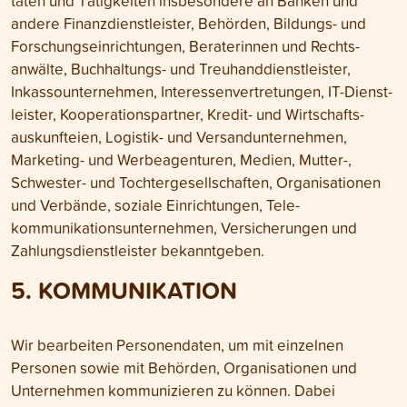
täten und Tätig­keiten insbesondere an Banken und
andere Finanz­dienstleister, Behörden, Bildungs- und
Forschungs­einrichtungen, Berater­innen und Rechts­
anwälte, Buch­haltungs- und Treu­hand­dienst­leister,
Inkasso­unter­nehmen, Interessen­vertretungen, IT-Dienst­
leister, Kooperations­partner, Kredit- und Wirt­schafts­
auskunfteien, Logistik- und Ver­sand­unter­nehmen,
Marketing- und Werbe­agenturen, Medien, Mutter-,
Schwester- und Tochter­gesell­schaften, Organi­sationen
und Verbände, soziale Ein­richtungen, Tele­
kommunikations­unternehmen, Ver­sicherungen und
Zahlungs­dienst­leister bekannt­geben.
5. KOMMUNIKATION
Wir bearbeiten Personen­daten, um mit einzelnen
Personen sowie mit Behörden, Organi­sationen und
Unternehmen kommuni­zieren zu können. Dabei