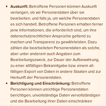
Auskunft:
Betroffene Personen können Auskunft
verlangen, ob wir Personen­daten über sie
bearbeiten, und falls ja, um welche Personen­daten
es sich handelt. Betroffene Personen erhalten ferner
jene Infor­mationen, die erforder­lich sind, um ihre
daten­schutz­rechtlichen Ansprüche geltend zu
machen und Trans­parenz zu gewähr­leisten. Dazu
zählen die bearbeiteten Personen­daten als solche,
aber unter anderem auch Angaben zum
Bearbeitungs­zweck, zur Dauer der Auf­bewahrung,
zu einer all­fälligen Bekannt­gabe bzw. einem all­
fälligen Export von Daten in andere Staaten und zur
Herkunft der Personen­daten.
Berichtigung und Einschränkung:
Betroffene
Personen können unrichtige Personen­daten
berichtigen, unvoll­ständige Daten vervoll­ständigen
und die Bear­beitung ihrer Daten ein­schränken